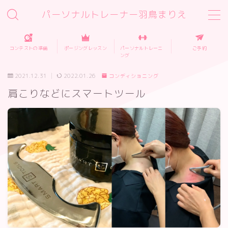
パーソナルトレーナー羽鳥まりえ
MENU
コンテストの準備
ポージングレッスン
パーソナルトレーニ
ご予約
ング
ご予約
2021.12.31
2022.01.26
コンディショニング
肩こりなどにスマートツール
プロフィール
お客様の声
スタジオポージングレッスン
フィットネス大会の準備
パーソナルトレーニング
パーソナルトレーニング料金・店舗