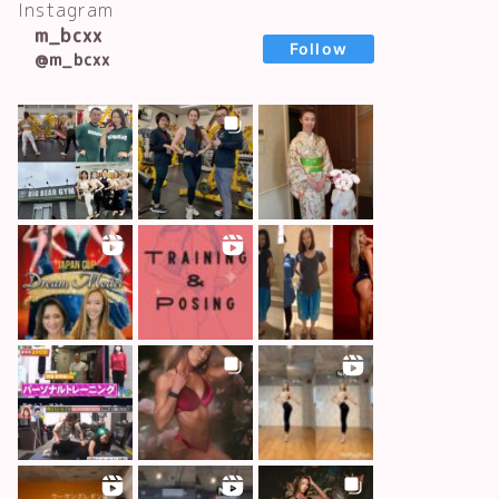
Instagram
m_bcxx
Follow
@m_bcxx