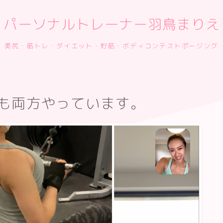
パーソナルトレーナー羽鳥まりえ
美尻・筋トレ・ダイエット・貯筋・ボディコンテストポージング
も両方やっています。
ご予約
プロフィール
お客様の声
スタジオポージングレッスン
フィットネス大会の準備