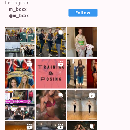
Instagram
m_bcxx
Follow
@m_bcxx