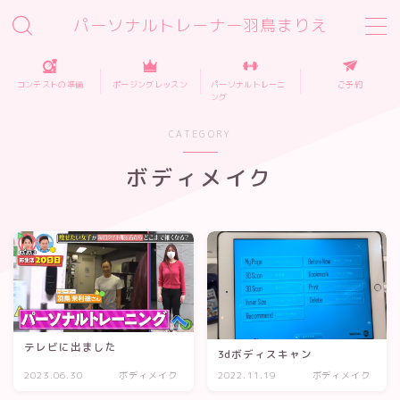
パーソナルトレーナー羽鳥まりえ
MENU
コンテストの準備
ポージングレッスン
パーソナルトレーニ
ご予約
ング
ご予約
CATEGORY
ボディメイク
プロフィール
お客様の声
スタジオポージングレッスン
フィットネス大会の準備
テレビに出ました
3dボディスキャン
パーソナルトレーニング
2023.06.30
ボディメイク
2022.11.19
ボディメイク
パーソナルトレーニング料金・店舗