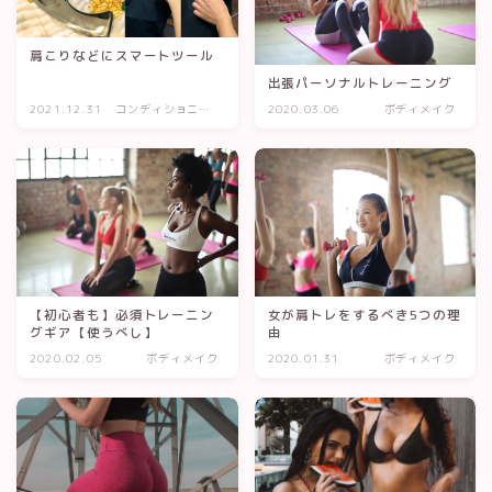
肩こりなどにスマートツール
出張パーソナルトレーニング
2021.12.31
コンディショニン
2020.03.06
ボディメイク
グ
【初心者も】必須トレーニン
女が肩トレをするべき5つの理
グギア【使うべし】
由
2020.02.05
ボディメイク
2020.01.31
ボディメイク